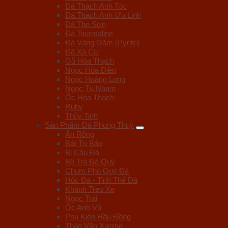
Đá Thạch Anh Tóc
Đá Thạch Anh Ưu Linh
Đá Thọ Sơn
Đá Tourmaline
Đá Vàng Găm (Pyrite)
Đá Xà Cừ
Gỗ Hóa Thạch
Ngọc Hòa Điền
Ngọc Hoàng Long
Ngọc Tụ Nham
Ốc Hóa Thạch
Ruby
Thủy Tinh
Sản Phẩm Đá Phong Thuỷ
Ấn Rồng
Bát Tụ Bảo
Bi Cầu Đá
Bộ Trà Đá Quý
Chum Phú Quý Đá
Hốc Đá - Tinh Thể Đá
Khánh Treo Xe
Ngọc Trai
Ốc Anh Vũ
Phụ Kiện Hầu Đồng
Tháp Văn Xương