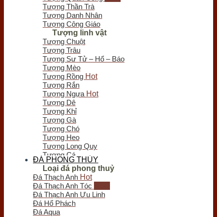
Chưa có sản phẩm trong giỏ hàng.
Tượng Thần Trà
Tượng Danh Nhân
Tượng Công Giáo
Tượng linh vật
Tượng Chuột
Tượng Trâu
Tượng Sư Tử – Hổ – Báo
Tượng Mèo
Tượng Rồng
Tượng Rắn
Tượng Ngựa
Tượng Dê
Tượng Khỉ
Tượng Gà
Tượng Chó
Tượng Heo
Tượng Long Quy
Tượng Cá
ĐÁ PHONG THỦY
Tượng Bò Tót
Loại đá phong thuỷ
Tượng Chim
Đá Thạch Anh
Tượng Nghê - Kỳ Lân
Đá Thạch Anh Tóc
Tượng Thiềm Thừ
Đá Thạch Anh Ưu Linh
Tượng Tỳ Hưu
Đá Hổ Phách
Tượng Voi
Đá Aqua
Trầm hương