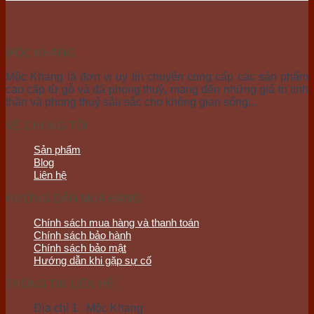
MỘC KHANG
Mộc Khang là đơn vị uy tín chuyên cung cấp các sản phẩm
cao cấp từ gỗ và đá phong thuỷ, mang đến những giá trị tinh
thần và phong thuỷ sâu sắc cho không gian sống...
VỀ CHÚNG TÔI
Sản phẩm
Blog
Liên hệ
HƯỚNG DẪN MUA HÀNG
Chính sách mua hàng và thanh toán
Chính sách bảo hành
Chính sách bảo mật
Hướng dẫn khi gặp sự cố
THÔNG TIN LIÊN HỆ
Địa chỉ 1 : Mộc Khang