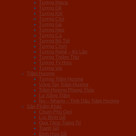
Tượng Ngựa
Tượng Dê
Tượng Khỉ
Tượng Chó
Tượng Gà
Tượng Heo
Tượng Cá
Tượng Bò Tót
Tượng Chim
Tượng Nghê – Kỳ Lân
Tượng Thiềm Thừ
Tượng Tỳ Hưu
Tượng Voi
Trầm Hương
Tượng Trầm Hương
Vòng Tay Trầm Hương
Trầm Hương Phong Thủy
Lư Xông Trầm
Nụ – Nhang – Tinh Dầu Trầm Hương
Sản Phẩm Khác
Chum Phú Quý
Lục Bình Gỗ
Quà Tặng Trang Trí
Tranh Gỗ
Bình Hoa Gỗ