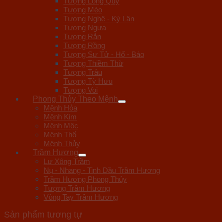
Tượng Long Quy
Tượng Mèo
Tượng Nghê - Kỳ Lân
Tượng Ngựa
Tượng Rắn
Tượng Rồng
Tượng Sư Tử - Hổ - Báo
Tượng Thiềm Thừ
Tượng Trâu
Tượng Tỳ Hưu
Tượng Voi
Phong Thủy Theo Mệnh
Mệnh Hỏa
Mệnh Kim
Mệnh Mộc
Mệnh Thổ
Mệnh Thủy
Trầm Hương
Lư Xông Trầm
Nụ - Nhang - Tinh Dầu Trầm Hương
Trầm Hương Phong Thủy
Tượng Trầm Hương
Vòng Tay Trầm Hương
Sản phẩm tương tự