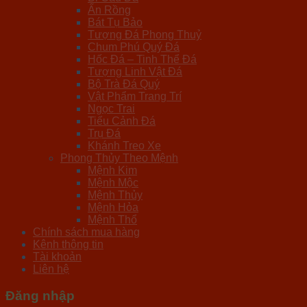
Ấn Rồng
Bát Tụ Bảo
Tượng Đá Phong Thuỷ
Chum Phú Quý Đá
Hốc Đá – Tinh Thể Đá
Tượng Linh Vật Đá
Bộ Trà Đá Quý
Vật Phẩm Trang Trí
Ngọc Trai
Tiểu Cảnh Đá
Trụ Đá
Khánh Treo Xe
Phong Thủy Theo Mệnh
Mệnh Kim
Mệnh Mộc
Mệnh Thủy
Mệnh Hỏa
Mệnh Thổ
Chính sách mua hàng
Kênh thông tin
Tài khoản
Liên hệ
Đăng nhập