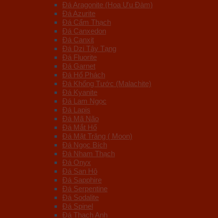
Đá Aragonite (Hoa Ưu Đàm)
Đá Azurite
Đá Cẩm Thạch
Đá Canxedon
Đá Canxit
Đá Dzi Tây Tạng
Đá Fluorite
Đá Garnet
Đá Hổ Phách
Đá Khổng Tước (Malachite)
Đá Kyanite
Đá Lam Ngọc
Đá Lapis
Đá Mã Não
Đá Mắt Hổ
Đá Mặt Trăng ( Moon)
Đá Ngọc Bích
Đá Nham Thạch
Đá Onyx
Đá San Hô
Đá Sapphire
Đá Serpentine
Đá Sodalite
Đá Spinel
Đá Thạch Anh