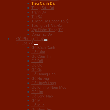
Tiểu Cảnh Đá
Trang Sức Đá
Tranh Đá
Trụ Đá
Tượng Đá Phong Thuỷ
Tượng Linh Vật Đá
Vật Phẩm Trang Trí
Vòng Tay Đá
Gỗ Phong Thuỷ
Loại gỗ
Gỗ Bách Xanh
Gỗ Cẩm
Gỗ Cẩm Thị
Gỗ Dổi
Gỗ Gõ
Gỗ Gụ
Gỗ Hoàng Đàn
Gỗ Hương
Gỗ Huyết Long
Gỗ Kim Tơ Nam Mộc
Gỗ Lim
Gỗ Long Não
Gỗ Mít
Gỗ Mun
Gỗ Ngọc Am