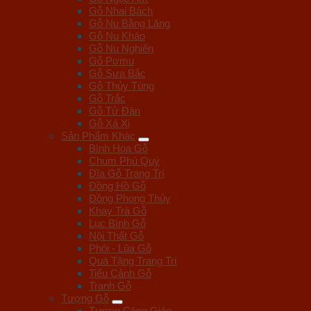
Gỗ Nhai Bách
Gỗ Nu Bằng Lăng
Gỗ Nu Kháo
Gỗ Nu Nghiến
Gỗ Pơmu
Gỗ Sưa Bắc
Gỗ Thủy Tùng
Gỗ Trắc
Gỗ Tử Đàn
Gỗ Xá Xị
Sản Phẩm Khác
Bình Hoa Gỗ
Chum Phú Quý
Đĩa Gỗ Trang Trí
Đồng Hồ Gỗ
Đồng Phong Thủy
Khay Trà Gỗ
Lục Bình Gỗ
Nội Thất Gỗ
Phôi - Lũa Gỗ
Quà Tặng Trang Trí
Tiểu Cảnh Gỗ
Tranh Gỗ
Tượng Gỗ
Tượng Công Giáo