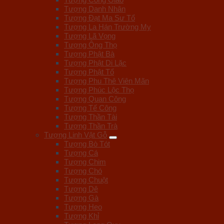
Tượng Danh Nhân
Tượng Đạt Ma Sư Tổ
Tượng La Hán Trường My
Tượng Lã Vọng
Tượng Ông Thọ
Tượng Phật Bà
Tượng Phật Di Lặc
Tượng Phật Tổ
Tượng Phu Thê Viên Mãn
Tượng Phúc Lộc Thọ
Tượng Quan Công
Tượng Tế Công
Tượng Thần Tài
Tượng Thần Trà
Tượng Linh Vật Gỗ
Tượng Bò Tót
Tượng Cá
Tượng Chim
Tượng Chó
Tượng Chuột
Tượng Dê
Tượng Gà
Tượng Heo
Tượng Khỉ