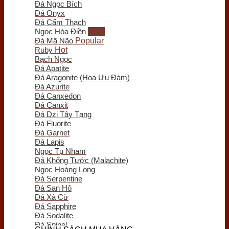
Đá Ngọc Bích
Trầm Hương Phong Thủy
Đá Onyx
Tượng Trầm Hương
Đá Cẩm Thạch
Vòng Tay Trầm Hương
Ngọc Hòa Điền
Nụ - Nhang - Tinh Dầu Trầm Hương
Đá Mã Não
Lư Xông Trầm
Ruby
Sản phẩm khác
Bạch Ngọc
Chum Phú Quý
Đá Apatite
Lục Bình Gỗ
Đá Aragonite (Hoa Ưu Đàm)
Quà Tặng Trang Trí
Đá Azurite
Tranh Gỗ
Đá Canxedon
Tiểu Cảnh Gỗ
Đá Canxit
Bình Hoa Gỗ
Đá Dzi Tây Tạng
Khay Trà Gỗ
Đá Fluorite
Đồng Hồ Gỗ
Đá Garnet
Đĩa Gỗ Trang Trí
Đá Lapis
Nội Thất Gỗ
Ngọc Tụ Nham
Phôi - Lũa Gỗ
Đá Khổng Tước (Malachite)
Đồng Phong Thủy
Ngọc Hoàng Long
Đá Serpentine
Đá San Hô
Đá Xà Cừ
Đá Sapphire
Đá Sodalite
Đá Spinel