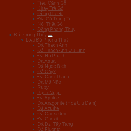
Tiểu Cảnh Gỗ
Khay Trà Gỗ
Đồng Hồ Gỗ
Đĩa Gỗ Trang Trí
Nội Thất Gỗ
Đồng Phong Thủy
Đá Phong Thủy
Loại Đá Phong Thuỷ
Đá Thạch Anh
Đá Thạch Anh Ưu Linh
Đá Hổ Phách
Đá Aqua
Đá Ngọc Bích
Đá Onyx
Đá Cẩm Thạch
Đá Mã Não
Ruby
Bạch Ngọc
Đá Apatite
Đá Aragonite (Hoa Ưu Đàm)
Đá Azurite
Đá Canxedon
Đá Canxit
Đá Dzi Tây Tạng
Đá Fluorite