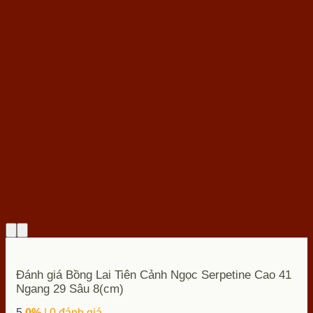
Đánh giá Bồng Lai Tiên Cảnh Ngọc Serpetine Cao 41
Ngang 29 Sâu 8(cm)
5
0%
| 0 đánh giá