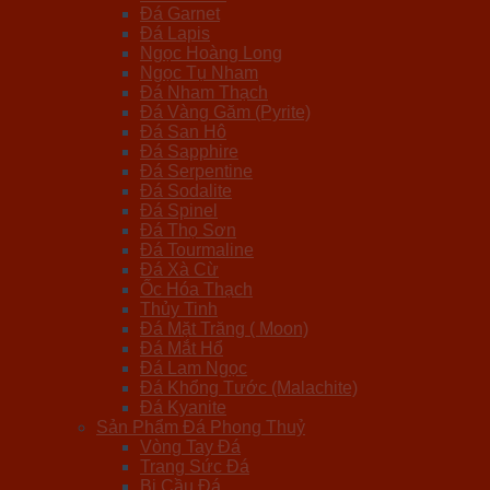
Đá Garnet
Đá Lapis
Ngọc Hoàng Long
Ngọc Tụ Nham
Đá Nham Thạch
Đá Vàng Găm (Pyrite)
Đá San Hô
Đá Sapphire
Đá Serpentine
Đá Sodalite
Đá Spinel
Đá Thọ Sơn
Đá Tourmaline
Đá Xà Cừ
Ốc Hóa Thạch
Thủy Tinh
Đá Mặt Trăng ( Moon)
Đá Mắt Hổ
Đá Lam Ngọc
Đá Khổng Tước (Malachite)
Đá Kyanite
Sản Phẩm Đá Phong Thuỷ
Vòng Tay Đá
Trang Sức Đá
Bi Cầu Đá