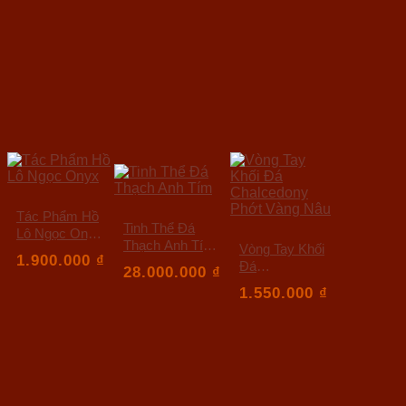
Tác Phẩm Hồ
Tinh Thể Đá
Lô Ngọc Onyx
Thạch Anh Tím
Vòng Tay Khối
Cao 20 Ngang
1.900.000
₫
Cao 33 Ngang
Đá
23(cm)
28.000.000
₫
28 Sâu 26 (cm)
Chalcedony
1.550.000
₫
Phớt Vàng
Nâu cao 51.2
Ngang 11.5
Sâu 7.3 (mm)