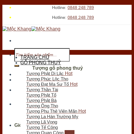
Skip
Hotline:
0848 248 789
to
Hotline:
0848 248 789
content
Tìm
kiếm:
TRANG CHỦ
GỖ PHONG THUỶ
Tượng gỗ phong thuỷ
Tượng Phật Di Lặc
Tới xem cửa hàng
Tượng Phúc Lộc Thọ
Tượng Đạt Ma Sư Tổ
Tượng Thần Tài
Chưa có sản phẩm trong giỏ hàng.
Tượng Phật Tổ
Tìm
Tượng Phật Bà
kiếm:
Tượng Ông Thọ
Tượng Phu Thê Viên Mãn
Tượng La Hán Trường My
Tượng Lã Vọng
Giỏ hàng
Tượng Tế Công
Tượng Quan Công