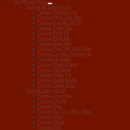
Gỗ Phong Thuỷ
Tượng gỗ phong thuỷ
Tượng Phật Di Lặc
Tượng Phúc Lộc Thọ
Tượng Đạt Ma Sư Tổ
Tượng Thần Tài
Tượng Phật Tổ
Tượng Phật Bà
Tượng Ông Thọ
Tượng Phu Thê Viên Mãn
Tượng La Hán Trường My
Tượng Lã Vọng
Tượng Quan Công
Tượng Tế Công
Tượng Thần Trà
Tượng Danh Nhân
Tượng Công Giáo
Tượng Linh Vật Gỗ
Tượng Long Quy
Tượng Chuột
Tượng Trâu
Tượng Sư Tử – Hổ – Báo
Tượng Mèo
Tượng Rồng
Tượng Rắn