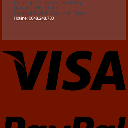
Làng Nghề Non Nước - Đà Nẵng
Địa chỉ 2 : Mộc Khang
Làng Nghề Đông Giao - Hải Phòng
Hotline: 0848.248.789