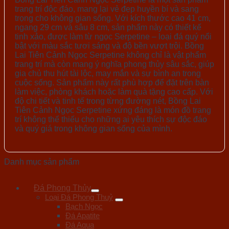
trang trí độc đáo, mang lại vẻ đẹp huyền bí và sang
trọng cho không gian sống. Với kích thước cao 41 cm,
ngang 29 cm và sâu 8 cm, sản phẩm này có thiết kế
tinh xảo, được làm từ ngọc Serpetine – loại đá quý nổi
bật với màu sắc tươi sáng và độ bền vượt trội. Bồng
Lai Tiên Cảnh Ngọc Serpetine không chỉ là vật phẩm
trang trí mà còn mang ý nghĩa phong thủy sâu sắc, giúp
gia chủ thu hút tài lộc, may mắn và sự bình an trong
cuộc sống. Sản phẩm này rất phù hợp để đặt trên bàn
làm việc, phòng khách hoặc làm quà tặng cao cấp. Với
độ chi tiết và tinh tế trong từng đường nét, Bồng Lai
Tiên Cảnh Ngọc Serpetine xứng đáng là món đồ trang
trí không thể thiếu cho những ai yêu thích sự độc đáo
và quý giá trong không gian sống của mình.
Danh mục sản phẩm
Đá Phong Thủy
Loại Đá Phong Thuỷ
Bạch Ngọc
Đá Apatite
Đá Aqua