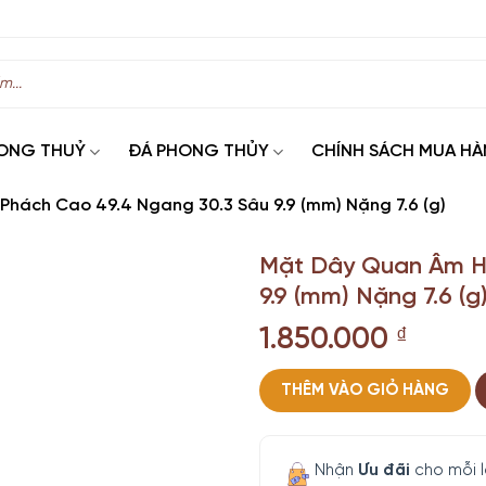
ONG THUỶ
ĐÁ PHONG THỦY
CHÍNH SÁCH MUA H
hách Cao 49.4 Ngang 30.3 Sâu 9.9 (mm) Nặng 7.6 (g)
Mặt Dây Quan Âm H
9.9 (mm) Nặng 7.6 (g
1.850.000
₫
THÊM VÀO GIỎ HÀNG
Nhận
Ưu đãi
cho mỗi 