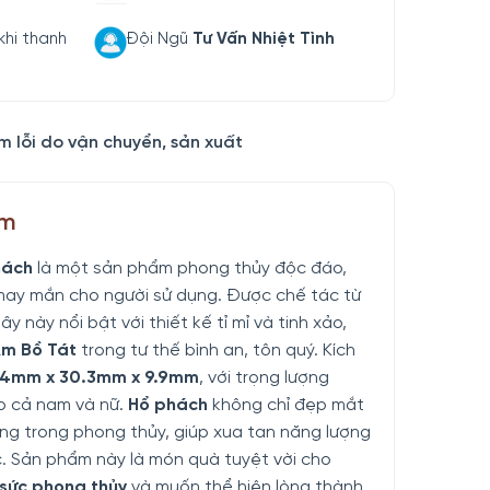
khi thanh
Đội Ngũ
Tư Vấn Nhiệt Tình
m lỗi do vận chuyển, sản xuất
ẩm
hách
là một sản phẩm phong thủy độc đáo,
may mắn cho người sử dụng. Được chế tác từ
ây này nổi bật với thiết kế tỉ mỉ và tinh xảo,
m Bồ Tát
trong tư thế bình an, tôn quý. Kích
.4mm x 30.3mm x 9.9mm
, với trọng lượng
o cả nam và nữ.
Hổ phách
không chỉ đẹp mắt
ng trong phong thủy, giúp xua tan năng lượng
ộc. Sản phẩm này là món quà tuyệt vời cho
 sức phong thủy
và muốn thể hiện lòng thành