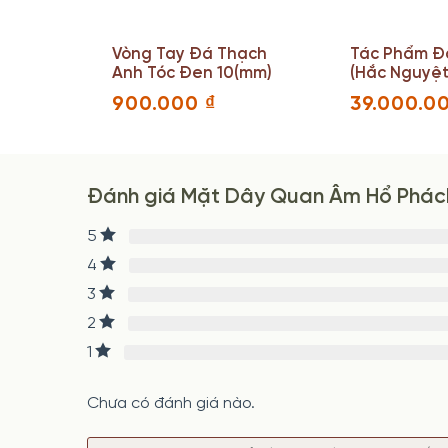
 Tinh
Vòng Tay Đá Thạch
Tác Phẩm Đ
 (cm)
Anh Tóc Đen 10(mm)
(Hắc Nguyệ
Cao 56 Nga
900.000
₫
39.000.0
(cm)
Đánh giá Mặt Dây Quan Âm Hổ Phách 
5
4
3
2
1
Chưa có đánh giá nào.