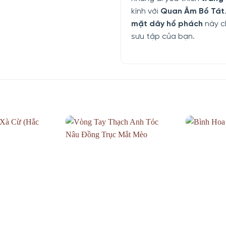
kính với
Quan Âm Bồ Tát
mặt dây hổ phách
này c
sưu tập của bạn.