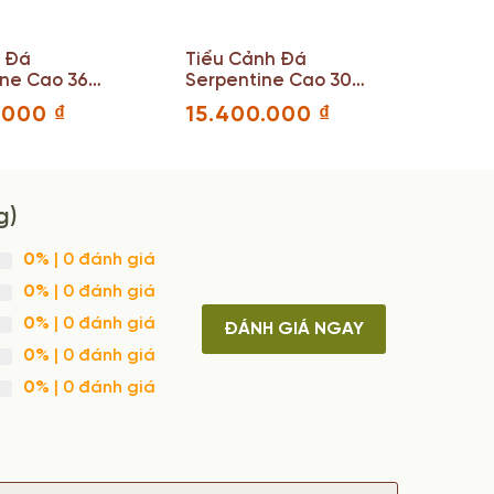
a Đá
Tiểu Cảnh Đá
ine Cao 36
Serpentine Cao 30
 Sâu 8 (cm)
Ngang 48 Sâu
0.000
₫
15.400.000
₫
20(cm)
g)
0%
| 0 đánh giá
0%
| 0 đánh giá
0%
| 0 đánh giá
ĐÁNH GIÁ NGAY
0%
| 0 đánh giá
0%
| 0 đánh giá