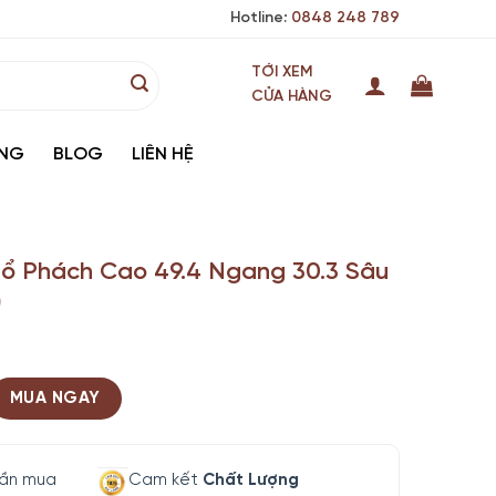
Hotline:
0848 248 789
TỚI XEM
CỬA HÀNG
ÀNG
BLOG
LIÊN HỆ
ổ Phách Cao 49.4 Ngang 30.3 Sâu
)
MUA NGAY
lần mua
Cam kết
Chất Lượng