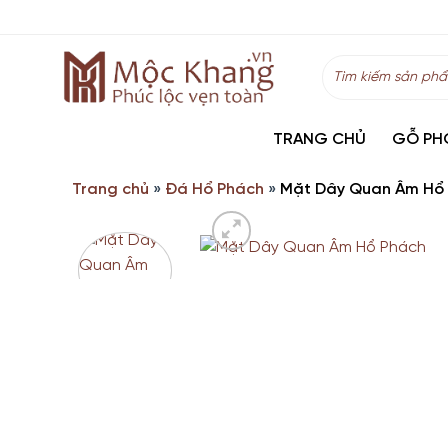
Skip
to
content
Tìm
kiếm:
TRANG CHỦ
GỖ PH
Trang chủ
»
Đá Hổ Phách
»
Mặt Dây Quan Âm Hổ P