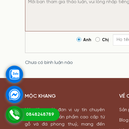
Anh
Chị
Chưa có bình luận nào
MỘC KHANG
VỀ 
Mộc Khang là đơn vị uy tín chuyên
Sản
0848248789
cung cấp các sản phẩm cao cấp từ
Blog
gỗ và đá phong thuỷ, mang đến