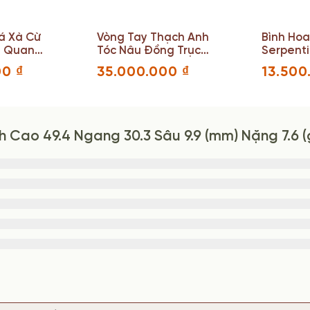
á Xà Cừ
Vòng Tay Thạch Anh
Bình Ho
t Quang)
Tóc Nâu Đồng Trục
Serpent
ng 38
Mắt Mèo Hạt 18 (mm)
Ngang 28
00
₫
35.000.000
₫
13.50
Nặng 108.6 (g)
Cao 49.4 Ngang 30.3 Sâu 9.9 (mm) Nặng 7.6 (