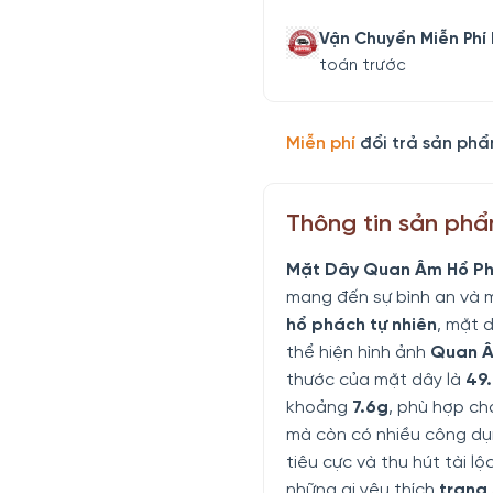
Vận Chuyển Miễn Phí
toán trước
Miễn phí
đổi trả sản phẩ
Thông tin sản ph
Mặt Dây Quan Âm Hổ P
mang đến sự bình an và 
hổ phách tự nhiên
, mặt d
thể hiện hình ảnh
Quan Â
thước của mặt dây là
49
khoảng
7.6g
, phù hợp ch
mà còn có nhiều công dụ
tiêu cực và thu hút tài l
những ai yêu thích
trang