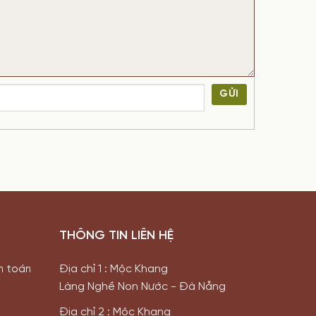
GỬI
THÔNG TIN LIÊN HỆ
Địa chỉ 1 : Mộc Khang
h toán
Làng Nghề Non Nước - Đà Nẵng
Địa chỉ 2 : Mộc Khang