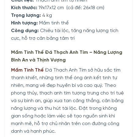
Chất liệu:
Thạch anh tím tự nhiên
Kích thước:
19x17x12 cm (cả đế: 26x18 cm)
Trọng lượng:
4 kg
Hình tượng:
Mầm tinh thể
Công dụng:
Chiêu tài lộc, tăng năng lượng tích
cực, hỗ trợ cân bằng tâm trí
Mầm Tinh Thể Đá Thạch Anh Tím – Năng Lượng
Bình An và Thịnh Vượng
Mầm Tinh Thể
Đá Thạch Anh Tím sở hữu sắc tím
thanh khiết, những tinh thể óng ánh kết tinh tự
nhiên, mang vẻ đẹp huyền bí và cao quý. Theo
phong thủy, thạch anh tím tượng trưng cho trí tuệ
và sự bình an, giúp xua tan căng thẳng, cân bằng
năng lượng và thu hút tài lộc. Đặt trong không
gian sống hoặc làm việc sẽ tạo nguồn sinh khí
mạnh mẽ, hỗ trợ chủ nhân trên con đường công
danh và hạnh phúc.