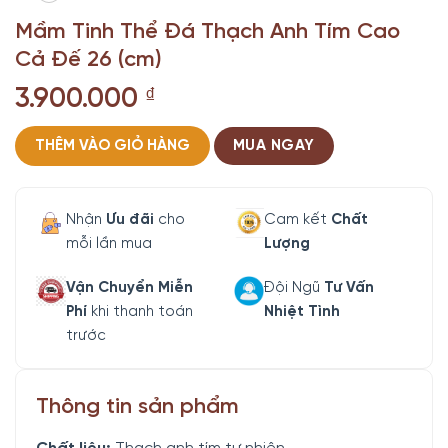
Mầm Tinh Thể Đá Thạch Anh Tím Cao
Cả Đế 26 (cm)
3.900.000
₫
THÊM VÀO GIỎ HÀNG
MUA NGAY
Nhận
Ưu đãi
cho
Cam kết
Chất
mỗi lần mua
Lượng
Vận Chuyển Miễn
Đội Ngũ
Tư Vấn
Phí
khi thanh toán
Nhiệt Tình
trước
Thông tin sản phẩm