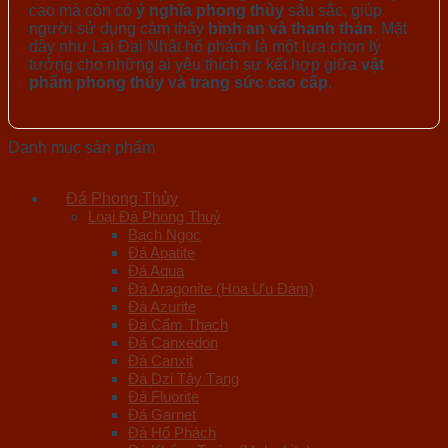
cao mà còn có
ý nghĩa phong thủy
sâu sắc, giúp
người sử dụng cảm thấy
bình an và thanh thản
. Mặt
dây như Lai Đại Nhật hổ phách là một lựa chọn lý
tưởng cho những ai yêu thích sự kết hợp giữa
vật
phẩm phong thủy và trang sức cao cấp
.
Danh mục sản phẩm
Đá Phong Thủy
Loại Đá Phong Thuỷ
Bạch Ngọc
Đá Apatite
Đá Aqua
Đá Aragonite (Hoa Ưu Đàm)
Đá Azurite
Đá Cẩm Thạch
Đá Canxedon
Đá Canxit
Đá Dzi Tây Tạng
Đá Fluorite
Đá Garnet
Đá Hổ Phách