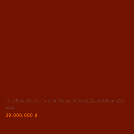
Tác Phẩm Đá Xà Cừ (Hắc Nguyệt Quang) Cao 56 Ngang 38
(cm)
39.000.000
₫