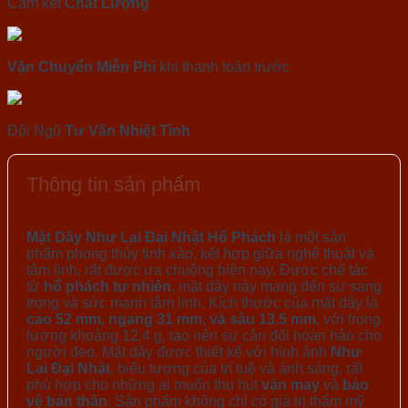
Cam kết
Chất Lượng
Vận Chuyển Miễn Phí
khi thanh toán trước
Đội Ngũ
Tư Vấn Nhiệt Tình
Thông tin sản phẩm
Mặt Dây Như Lai Đại Nhật Hổ Phách
là một sản
phẩm phong thủy tinh xảo, kết hợp giữa nghệ thuật và
tâm linh, rất được ưa chuộng hiện nay. Được chế tác
từ
hổ phách tự nhiên
, mặt dây này mang đến sự sang
trọng và sức mạnh tâm linh. Kích thước của mặt dây là
cao 52 mm, ngang 31 mm, và sâu 13.5 mm
, với trọng
lượng khoảng 12.4 g, tạo nên sự cân đối hoàn hảo cho
người đeo. Mặt dây được thiết kế với hình ảnh
Như
Lai Đại Nhật
, biểu tượng của trí tuệ và ánh sáng, rất
phù hợp cho những ai muốn thu hút
vận may
và
bảo
vệ bản thân
. Sản phẩm không chỉ có giá trị thẩm mỹ