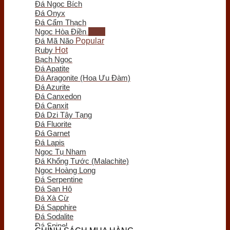
Đá Ngọc Bích
Trầm Hương Phong Thủy
Đá Onyx
Tượng Trầm Hương
Đá Cẩm Thạch
Vòng Tay Trầm Hương
Ngọc Hòa Điền
Nụ - Nhang - Tinh Dầu Trầm Hương
Đá Mã Não
Lư Xông Trầm
Ruby
Sản phẩm khác
Bạch Ngọc
Chum Phú Quý
Đá Apatite
Lục Bình Gỗ
Đá Aragonite (Hoa Ưu Đàm)
Quà Tặng Trang Trí
Đá Azurite
Tranh Gỗ
Đá Canxedon
Tiểu Cảnh Gỗ
Đá Canxit
Bình Hoa Gỗ
Đá Dzi Tây Tạng
Khay Trà Gỗ
Đá Fluorite
Đồng Hồ Gỗ
Đá Garnet
Đĩa Gỗ Trang Trí
Đá Lapis
Nội Thất Gỗ
Ngọc Tụ Nham
Phôi - Lũa Gỗ
Đá Khổng Tước (Malachite)
Đồng Phong Thủy
Ngọc Hoàng Long
Đá Serpentine
Đá San Hô
Đá Xà Cừ
Đá Sapphire
Đá Sodalite
Đá Spinel