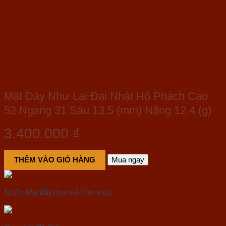
Mặt Dây Như Lai Đại Nhật Hổ Phách Cao
52 Ngang 31 Sâu 13.5 (mm) Nặng 12,4 (g)
3.400.000
₫
THÊM VÀO GIỎ HÀNG
Mua ngay
Nhận
Ưu đãi
cho mỗi lần mua