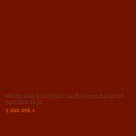
Mặt Dây Quan Âm Hổ Phách Cao 49.4 Ngang 30.3 Sâu 9.9
(mm) Nặng 7.6 (g)
1.850.000
₫