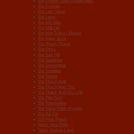
Đá Khổng Tước (Malachite)
Đá Kyanite
Đá Lam Ngọc
Đá Lapis
Đá Mã Não
Đá Mắt Hổ
Đá Mặt Trăng ( Moon)
Đá Ngọc Bích
Đá Nham Thạch
Đá Onyx
Đá San Hô
Đá Sapphire
Đá Serpentine
Đá Sodalite
Đá Spinel
Đá Thạch Anh
Đá Thạch Anh Tóc
Đá Thạch Anh Ưu Linh
Đá Thọ Sơn
Đá Tourmaline
Đá Vàng Găm (Pyrite)
Đá Xà Cừ
Gỗ Hóa Thạch
Ngọc Hòa Điền
Ngọc Hoàng Long