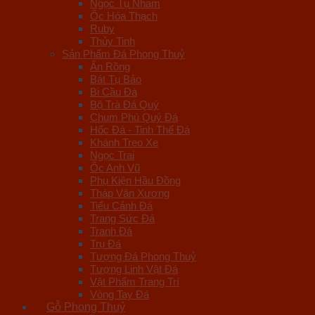
Ngọc Tụ Nham
Ốc Hóa Thạch
Ruby
Thủy Tinh
Sản Phẩm Đá Phong Thuỷ
Ấn Rồng
Bát Tụ Bảo
Bi Cầu Đá
Bộ Trà Đá Quý
Chum Phú Quý Đá
Hốc Đá - Tinh Thể Đá
Khánh Treo Xe
Ngọc Trai
Ốc Anh Vũ
Phụ Kiện Hầu Đồng
Tháp Văn Xương
Tiểu Cảnh Đá
Trang Sức Đá
Tranh Đá
Trụ Đá
Tượng Đá Phong Thuỷ
Tượng Linh Vật Đá
Vật Phẩm Trang Trí
Vòng Tay Đá
Gỗ Phong Thuỷ