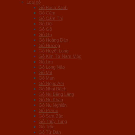
Loại gỗ
Gỗ Bách Xanh
Gỗ Cẩm
Gỗ Cẩm Thị
Gỗ Dổi
Gỗ Gõ
Gỗ Gụ
Gỗ Hoàng Đàn
Gỗ Hương
Gỗ Huyết Long
Gỗ Kim Tơ Nam Mộc
Gỗ Lim
Gỗ Long Não
Gỗ Mít
Gỗ Mun
Gỗ Ngọc Am
Gỗ Nhai Bách
Gỗ Nu Bằng Lăng
Gỗ Nu Kháo
Gỗ Nu Nghiến
Gỗ Pơmu
Gỗ Sưa Bắc
Gỗ Thủy Tùng
Gỗ Trắc
Gỗ Tử Đàn