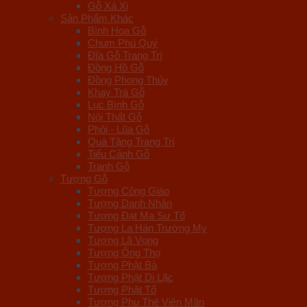
Gỗ Xá Xị
Sản Phẩm Khác
Bình Hoa Gỗ
Chum Phú Quý
Đĩa Gỗ Trang Trí
Đồng Hồ Gỗ
Đồng Phong Thủy
Khay Trà Gỗ
Lục Bình Gỗ
Nội Thất Gỗ
Phôi - Lũa Gỗ
Quà Tặng Trang Trí
Tiểu Cảnh Gỗ
Tranh Gỗ
Tượng Gỗ
Tượng Công Giáo
Tượng Danh Nhân
Tượng Đạt Ma Sư Tổ
Tượng La Hán Trường My
Tượng Lã Vọng
Tượng Ông Thọ
Tượng Phật Bà
Tượng Phật Di Lặc
Tượng Phật Tổ
Tượng Phu Thê Viên Mãn