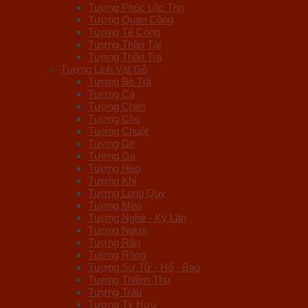
Tượng Phúc Lộc Thọ
Tượng Quan Công
Tượng Tế Công
Tượng Thần Tài
Tượng Thần Trà
Tượng Linh Vật Gỗ
Tượng Bò Tót
Tượng Cá
Tượng Chim
Tượng Chó
Tượng Chuột
Tượng Dê
Tượng Gà
Tượng Heo
Tượng Khỉ
Tượng Long Quy
Tượng Mèo
Tượng Nghê - Kỳ Lân
Tượng Ngựa
Tượng Rắn
Tượng Rồng
Tượng Sư Tử - Hổ - Báo
Tượng Thiềm Thừ
Tượng Trâu
Tượng Tỳ Hưu