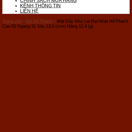
CHÍNH SÁCH MUA HÀNG
Đá Thọ Sơn
KÊNH THÔNG TIN
Đá Tourmaline
LIÊN HỆ
Đá Vàng Găm (Pyrite)
Đá Nham Thạch
Trang chủ
»
Đá Hổ Phách
»
Mặt Dây Như Lai Đại Nhật Hổ Phách
Gỗ Hóa Thạch
Cao 52 Ngang 31 Sâu 13.5 (mm) Nặng 12,4 (g)
Ốc Hóa Thạch
Thủy Tinh
Đá Mặt Trăng (Moon)
Đá Mắt Hổ
Đá Lam Ngọc
Đá Kyanite
Sản phẩm đá phong thuỷ
Vòng Tay Đá
Trang Sức Đá
Phụ Kiện Hầu Đồng
Bi Cầu Đá
Khánh Treo Xe
Ấn Rồng
Bát Tụ Bảo
Tượng Đá Phong Thuỷ
Chum Phú Quý Đá
Hốc Đá – Tinh Thể Đá
Tượng Linh Vật Đá
Tháp Văn Xương
Bộ Trà Đá Quý