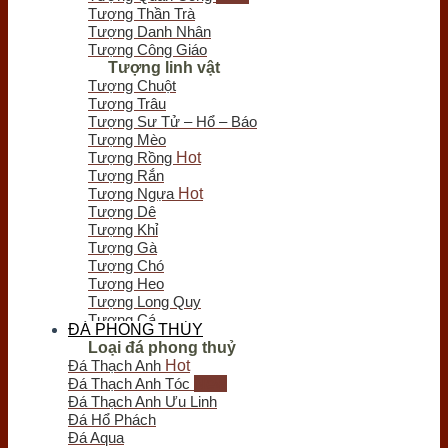
Chưa có sản phẩm trong giỏ hàng.
Tượng Thần Trà
Tượng Danh Nhân
Tượng Công Giáo
Tượng linh vật
Tượng Chuột
Tượng Trâu
Tượng Sư Tử – Hổ – Báo
Tượng Mèo
Tượng Rồng
Tượng Rắn
Tượng Ngựa
Tượng Dê
Tượng Khỉ
Tượng Gà
Tượng Chó
Tượng Heo
Tượng Long Quy
Tượng Cá
ĐÁ PHONG THỦY
Tượng Bò Tót
Loại đá phong thuỷ
Tượng Chim
Đá Thạch Anh
Tượng Nghê - Kỳ Lân
Đá Thạch Anh Tóc
Tượng Thiềm Thừ
Đá Thạch Anh Ưu Linh
Tượng Tỳ Hưu
Đá Hổ Phách
Tượng Voi
Đá Aqua
Trầm hương