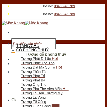
Skip
Hotline:
0848 248 789
to
Hotline:
0848 248 789
content
Tìm
kiếm:
TRANG CHỦ
GỖ PHONG THUỶ
Tượng gỗ phong thuỷ
Tượng Phật Di Lặc
Tới xem cửa hàng
Tượng Phúc Lộc Thọ
Tượng Đạt Ma Sư Tổ
Tượng Thần Tài
Chưa có sản phẩm trong giỏ hàng.
Tượng Phật Tổ
Tìm
Tượng Phật Bà
kiếm:
Tượng Ông Thọ
Tượng Phu Thê Viên Mãn
Tượng La Hán Trường My
Tượng Lã Vọng
Giỏ hàng
Tượng Tế Công
Tượng Quan Công