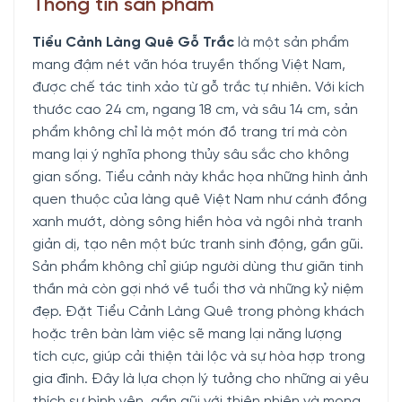
Thông tin sản phẩm
Tiểu Cảnh Làng Quê Gỗ Trắc
là một sản phẩm
mang đậm nét văn hóa truyền thống Việt Nam,
được chế tác tinh xảo từ gỗ trắc tự nhiên. Với kích
thước cao 24 cm, ngang 18 cm, và sâu 14 cm, sản
phẩm không chỉ là một món đồ trang trí mà còn
mang lại ý nghĩa phong thủy sâu sắc cho không
gian sống. Tiểu cảnh này khắc họa những hình ảnh
quen thuộc của làng quê Việt Nam như cánh đồng
xanh mướt, dòng sông hiền hòa và ngôi nhà tranh
giản dị, tạo nên một bức tranh sinh động, gần gũi.
Sản phẩm không chỉ giúp người dùng thư giãn tinh
thần mà còn gợi nhớ về tuổi thơ và những kỷ niệm
đẹp. Đặt Tiểu Cảnh Làng Quê trong phòng khách
hoặc trên bàn làm việc sẽ mang lại năng lượng
tích cực, giúp cải thiện tài lộc và sự hòa hợp trong
gia đình. Đây là lựa chọn lý tưởng cho những ai yêu
thích sự bình yên, gần gũi với thiên nhiên và mong