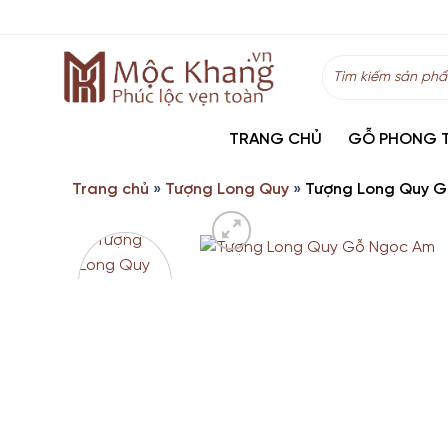
Skip
to
content
Tìm
kiếm:
TRANG CHỦ
GỖ PHONG 
Trang chủ
»
Tượng Long Quy
»
Tượng Long Quy G