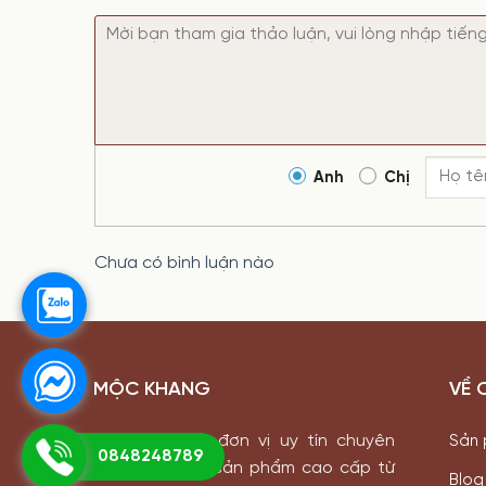
Anh
Chị
Chưa có bình luận nào
MỘC KHANG
VỀ 
Mộc Khang là đơn vị uy tín chuyên
Sản
0848248789
cung cấp các sản phẩm cao cấp từ
Blog