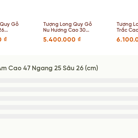
 Quy Gỗ
Tượng Long Quy Gỗ
Tượng L
26
Nu Hương Cao 30
Trắc Ca
âu 30
Ngang 55 Sâu 29
24 Sâu 1
0
₫
5.400.000
₫
6.100
(cm)
Am Cao 47 Ngang 25 Sâu 26 (cm)