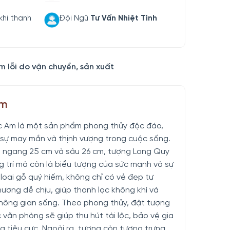
khi thanh
Đội Ngũ
Tư Vấn Nhiệt Tình
m lỗi do vận chuyển, sản xuất
ẩm
 Am là một sản phẩm phong thủy độc đáo,
 sự may mắn và thịnh vượng trong cuộc sống.
m, ngang 25 cm và sâu 26 cm, tượng Long Quy
g trí mà còn là biểu tượng của sức mạnh và sự
loại gỗ quý hiếm, không chỉ có vẻ đẹp tự
hương dễ chịu, giúp thanh lọc không khí và
không gian sống. Theo phong thủy, đặt tượng
văn phòng sẽ giúp thu hút tài lộc, bảo vệ gia
g tiêu cực. Ngoài ra, tượng còn tượng trưng