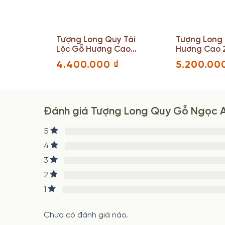
y Gỗ
Tượng Long Quy Tài
Tượng Long
2
Lộc Gỗ Hương Cao
Hương Cao 
7(cm)
36 Ngang 28 Sâu
Ngang 59 S
4.400.000
₫
5.200.00
25(cm)
(cm)
Đánh giá Tượng Long Quy Gỗ Ngọc 
5
4
3
2
1
Chưa có đánh giá nào.