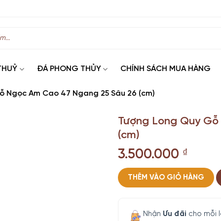
THUỶ
ĐÁ PHONG THỦY
CHÍNH SÁCH MUA HÀNG
ỗ Ngọc Am Cao 47 Ngang 25 Sâu 26 (cm)
Tượng Long Quy Gỗ
(cm)
3.500.000
₫
THÊM VÀO GIỎ HÀNG
Nhận
Ưu đãi
cho mỗi 