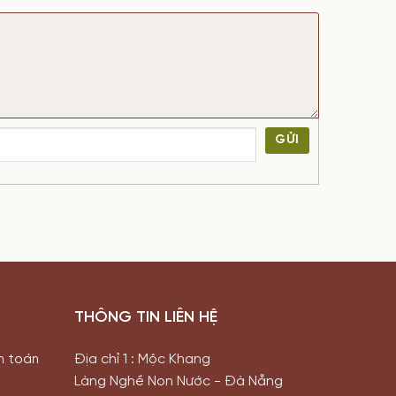
GỬI
THÔNG TIN LIÊN HỆ
Địa chỉ 1 : Mộc Khang
h toán
Làng Nghề Non Nước - Đà Nẵng