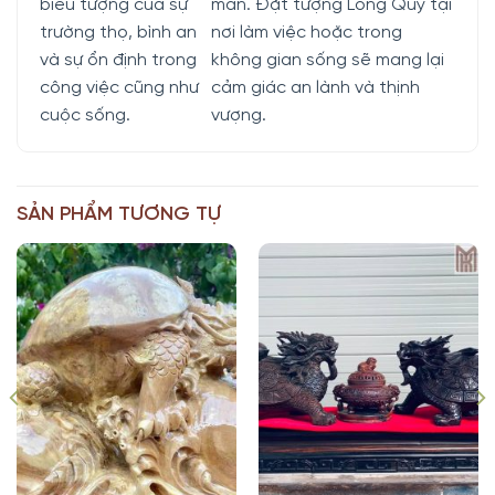
biểu tượng của sự
mắn. Đặt tượng Long Quy tại
trường thọ, bình an
nơi làm việc hoặc trong
và sự ổn định trong
không gian sống sẽ mang lại
công việc cũng như
cảm giác an lành và thịnh
cuộc sống.
vượng.
SẢN PHẨM TƯƠNG TỰ