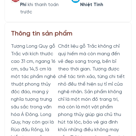
Phí
khi thanh toán
Nhiệt Tình
trước
Thông tin sản phẩm
Tượng Long Quy gỗ
Chất liệu gỗ Trắc không chỉ
Trắc với kích thước
quý hiếm mà còn mang đến
cao 31 cm, ngang 16
vẻ đẹp sang trọng, bền bỉ
cm, sâu 14,5 cm là
theo thời gian. Tượng được
một tác phẩm nghệ
chế tác tinh xảo, từng chi tiết
thuật phong thủy
nhỏ đều thể hiện sự tỉ mỉ của
độc đáo, mang ý
nghệ nhân. Sản phẩm không
nghĩa tượng trưng
chỉ là một món đồ trang trí,
sâu sắc trong văn
mà còn là một vật phẩm
hóa Á Đông. Long
phong thủy giúp gia chủ thu
Quy, hay còn gọi là
hút tài lộc, bảo vệ gia đình
Rùa đầu Rồng, là
khỏi những điều không may