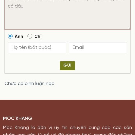
Anh
Chị
GỬI
Chưa có bình luận nào
MỘC KHANG
Mộc Khang là đơn vị uy tín chuyên cung cấp các sản