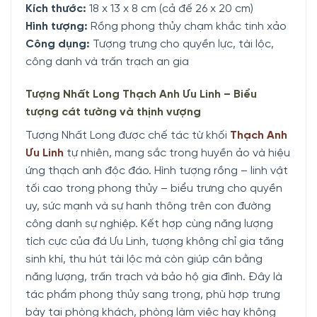
Kích thước:
18 x 13 x 8 cm (cả đế 26 x 20 cm)
Hình tượng:
Rồng phong thủy chạm khắc tinh xảo
Công dụng:
Tượng trưng cho quyền lực, tài lộc,
công danh và trấn trạch an gia
Tượng Nhất Long Thạch Anh Ưu Linh – Biểu
tượng cát tường và thịnh vượng
Tượng Nhất Long được chế tác từ khối
Thạch Anh
Ưu Linh
tự nhiên, mang sắc trong huyền ảo và hiệu
ứng thạch anh độc đáo. Hình tượng rồng – linh vật
tối cao trong phong thủy – biểu trưng cho quyền
uy, sức mạnh và sự hanh thông trên con đường
công danh sự nghiệp. Kết hợp cùng năng lượng
tích cực của đá Ưu Linh, tượng không chỉ gia tăng
sinh khí, thu hút tài lộc mà còn giúp cân bằng
năng lượng, trấn trạch và bảo hộ gia đình. Đây là
tác phẩm phong thủy sang trọng, phù hợp trưng
bày tại phòng khách, phòng làm việc hay không