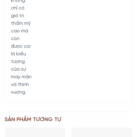
không
chỉ có
giá trị
thẩm mỹ
cao mà
còn
được coi
là biểu
tượng
của sự
may mắn
và thịnh
vượng.
SẢN PHẨM TƯƠNG TỰ