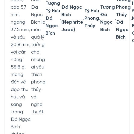
Tượng
cao 57
Đá
Đá Ngọc
Tượng
Phong
Tỳ Hưu
Tỳ Hưu
mm,
Ngọc
Bích
Đá
Thủy
Đá
,
,
Phong
,
,
,
ngang
Bích là
(Nephrite
Ngọc
Đá
Ngọc
Thủy
37.5 mm,
món
Jade)
Bích
Ngọc
Bích
và sâu
quà lý
Bích
20.8 mm,
tưởng
với cân
cho
nặng
những
58.8 g,
ai yêu
mang
thích
đến vẻ
phong
đẹp thu
thủy
hút và
và
sang
nghệ
trọng.
thuật.
Đá Ngọc
Bích