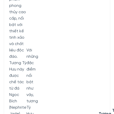
phong
thủy cao
cấp, nổi
bật với
thiết kế
tinh xảo
và chất
liệu độc
Với
đáo.
những
Tượng Tỳ
đặc
Hưu này
điểm
được
nổi
chế tác
bật
từ đá
như
Ngọc
vậy,
Bích
tượng
(Nephrite
Tỳ
Jade)
Hưu
Tượng