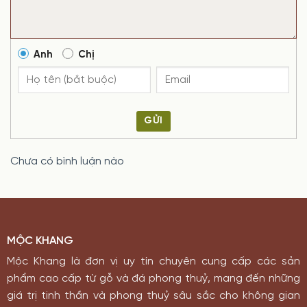
Anh
Chị
GỬI
Chưa có bình luận nào
MỘC KHANG
Mộc Khang là đơn vị uy tín chuyên cung cấp các sản
phẩm cao cấp từ gỗ và đá phong thuỷ, mang đến những
giá trị tinh thần và phong thuỷ sâu sắc cho không gian