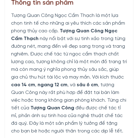
Thông tin sản phẩm
Tượng Quan Công Ngọc Cẩm Thạch là một lựa
chọn tinh tế cho những ai yêu thích các sản phẩm
phong thủy cao cấp.
Tượng Quan Công Ngọc
Cẩm Thạch
này nổi bật với sự tinh xảo trong từng
đường nét, mang đến vẻ đẹp sang trọng và trang
nghiêm. Được chế tác từ ngọc cẩm thạch chất
lượng cao, tượng không chỉ là một món đồ trang trí
mà còn mang ý nghĩa phong thủy sâu sắc, giúp
gia chủ thu hút tài lộc và may mắn. Với kích thước
cao 14 cm
,
ngang 12 cm
, và
sâu 6 cm
, tượng
Quan Công này rất phù hợp để đặt tại bàn làm
việc hoặc trong không gian phòng khách. Từng chi
tiết của
Tượng Quan Công
đều được chế tác tỉ
mỉ, phản ánh sự tinh hoa của nghệ thuật chế tác
đá quý. Đây là một sản phẩm lý tưởng để tặng
cho bạn bè hoặc người thân trong các dịp lễ tết.