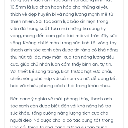
Vòng tay thạch anh tóc xanh với đường kính hạt
10.5mm là lựa chọn hoàn hảo cho những ai yêu
thích vẻ đẹp huyền bí và năng lượng mạnh mẽ từ
thiên nhiên. Sợi tóc xanh lục bảo ẩn hiện trong
viên đá trong suốt tựa như những tia sáng hy
vọng, mang đến cảm giác tươi mới và tràn đầy sức
sống. Không chỉ là món trang sức tinh tế, vòng tay
thạch anh tóc xanh còn được tin rằng có khả năng
thu hút tài lộc, may mắn, xua tan năng lượng tiêu
cực, giúp chủ nhân luôn cảm thấy bình an, tự tin.
Với thiết kế sang trọng, kích thước hạt vừa phải,
chiếc vòng phù hợp với cả nam và nữ, dễ dàng kết
hợp với nhiều phong cách thời trang khác nhau.
Bên cạnh ý nghĩa về mặt phong thủy, thạch anh
tóc xanh còn được biết đến với khả năng hỗ trợ
sức khỏe, tăng cường năng lượng tích cực cho
người đeo. Nó được cho là có tác dụng tốt trong
việc cải thiện trí nhớ, tăng cường sự tập trung,